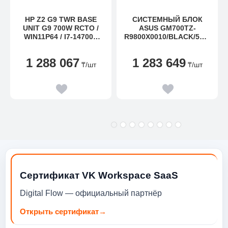
HP Z2 G9 TWR BASE
СИСТЕМНЫЙ БЛОК
UNIT G9 700W RCTO /
ASUS GM700TZ-
WIN11P64 / I7-14700K
R9800X0010/BLACK/58L/
VPRO ENTERPRISE
LIQUID/R7-9800X
5.60G 33 MB 20 CORES
3D/32G/1TB
1 288 067
1 283 649
125W / 32GB (2X16GB)
PCIE/RTX5070TI
₸
/шт
₸
/шт
DDR5 4800 UDIMM NECC
16G/WIFI6+BT5.4/850W
MEMORY / 1TB PCIE-4X4
/DOS/1YW
2280 VALUE M.2 / NVIDIA
RTX 4070 SUPER 12 GB
GDDR6X GFX /
NOINCLUDEDODD /
USB320KKBD / WIRED
32
Сертификат VK Workspace SaaS
Digital Flow — официальный партнёр
Открыть сертификат
→