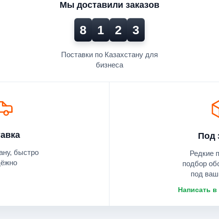
Мы доставили заказов
8
1
2
3
Поставки по Казахстану для
бизнеса
авка
Под 
ану, быстро
Редкие 
дёжно
подбор об
под ваш
Написать в