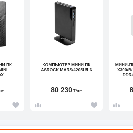
НИ ПК
КОМПЬЮТЕР МИНИ ПК
МИНИ-П
INI
ASROCK MARS/4205U/L6
X300/B
OX
DDR4
SUB
X
80 230
шт
₸
/шт