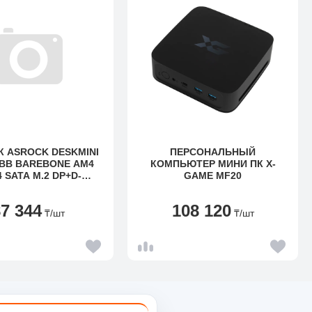
К ASROCK DESKMINI
ПЕРСОНАЛЬНЫЙ
/BB BAREBONE AM4
КОМПЬЮТЕР МИНИ ПК X-
 SATA M.2 DP+D-
GAME MF20
+HDMI DESKMINI
300/B/BB/BOX
87 344
108 120
₸
/шт
₸
/шт