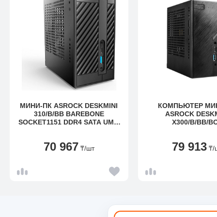
МИНИ-ПК ASROCK DESKMINI
КОМПЬЮТЕР МИ
310/B/BB BAREBONE
ASROCK DESKM
SOCKET1151 DDR4 SATA UM.2
X300/B/BB/B
DP+D-SUB+HDMI DESKMINI
310/B/BB
70 967
79 913
₸
/шт
₸
/