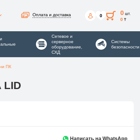
0
шт.
Оплата и доставка
0
0
₸
Сетевое и
и
серверное
Системы
нальные
оборудование,
безопасности
СХД
ни ПК
 LID
Написать на WhatsApp