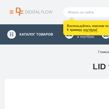
Воспользуйтесь поиском по 
К примеру
ноутбуки
!
Компьютеры
КАТАЛОГ
ТОВАРОВ
и ноутбуки
Главн
LID