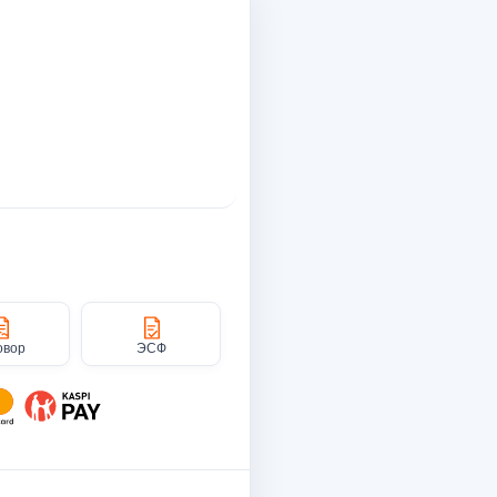
овор
ЭСФ