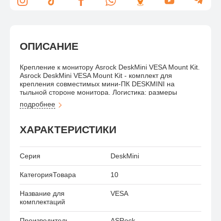
ОПИСАНИЕ
Крепление к монитору Asrock DeskMini VESA Mount Kit.
Asrock DeskMini VESA Mount Kit - комплект для
крепления совместимых мини-ПК DESKMINI на
тыльной стороне монитора. Логистика: размеры
упаковки - 25.5 x 18 x 1.5 см; вес брутто - 0.063 кг.
подробнее
ХАРАКТЕРИСТИКИ
Серия
DeskMini
КатегорияТовара
10
Название для
VESA
комплектаций
Производитель
ASRock