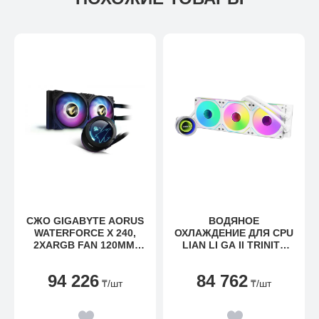
СЖО GIGABYTE AORUS
ВОДЯНОЕ
WATERFORCE X 240,
ОХЛАЖДЕНИЕ ДЛЯ CPU
2XARGB FAN 120MM,
LIAN LI GA II TRINITY
LCD DISPLAY, INTEL
360 SL-INF, ARGB
1200,1700, AMD TR4,
3X120СМ WHITE
94 226
84 762
AM5, AM4, STRX4
G89.GA2T36INW.00
₸
/шт
₸
/шт