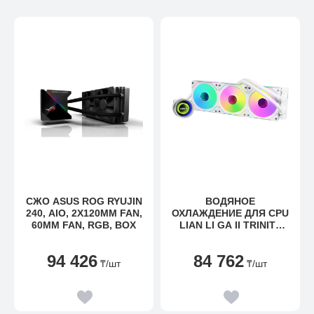
СЖО ASUS ROG RYUJIN
ВОДЯНОЕ
240, AIO, 2X120MM FAN,
ОХЛАЖДЕНИЕ ДЛЯ CPU
60MM FAN, RGB, BOX
LIAN LI GA II TRINITY
360 SL-INF, ARGB
3X120СМ WHITE
94 426
84 762
G89.GA2T36INW.00
₸
/шт
₸
/шт